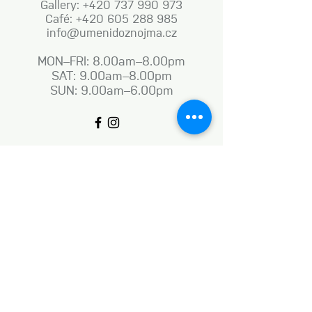
Gallery: +420 737 990 973
Café: +420 605 288 985
info@umenidoznojma.cz
MON–FRI: 8.00am–8.00pm
SAT: 9.00am–8.00pm
SUN: 9.00am–6.00pm
Business terms and conditions
Naše aktivity vznikají za podpory: