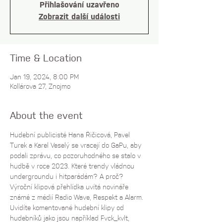
Přihlašování uzavřeno
Zobrazit další události
Time & Location
Jan 19, 2024, 8:00 PM
Kollárova 27, Znojmo
About the event
Hudební publicisté Hana Řičicová, Pavel 
Turek a Karel Veselý se vracejí do GaPu, aby 
podali zprávu, co pozoruhodného se stalo v 
hudbě v roce 2023. Které trendy vládnou 
undergroundu i hitparádám? A proč? 
Výroční klipová přehlídka uvítá novináře 
známé z médií Radio Wave, Respekt a Alarm. 
Uvidíte komentované hudební klipy od 
hudebníků jako jsou například Fvck_kvlt, 