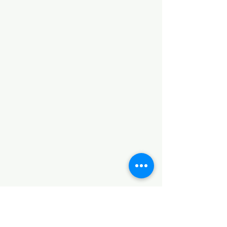
Kollárova 27, Znojmo
Gallery: +420 737 990 973
Café: +420 605 288 985