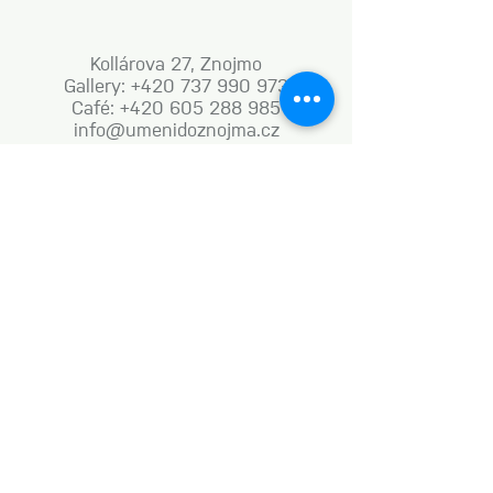
Kollárova 27, Znojmo
Gallery: +420 737 990 973
Café: +420 605 288 985
info@umenidoznojma.cz
MON–FRI: 8.00am–8.00pm
SAT: 9.00am–8.00pm
SUN: 9.00am–6.00pm
Business terms and conditions
Naše aktivity vznikají za podpory: