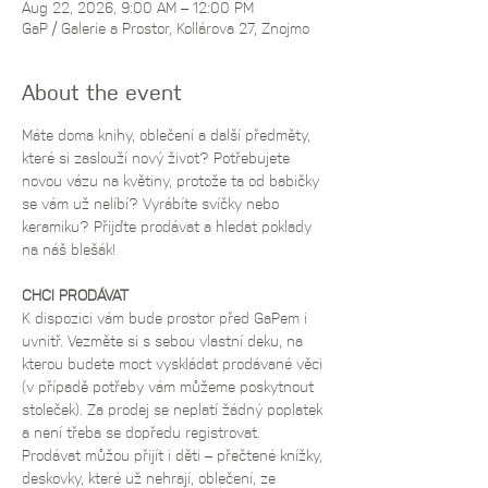
Aug 22, 2026, 9:00 AM – 12:00 PM
GaP / Galerie a Prostor, Kollárova 27, Znojmo
About the event
Máte doma knihy, oblečení a další předměty, 
které si zaslouží nový život? Potřebujete 
novou vázu na květiny, protože ta od babičky 
se vám už nelíbí? Vyrábíte svíčky nebo 
keramiku? Přijďte prodávat a hledat poklady 
na náš blešák!
CHCI PRODÁVAT
K dispozici vám bude prostor před GaPem i 
uvnitř. Vezměte si s sebou vlastní deku, na 
kterou budete moct vyskládat prodávané věci 
(v případě potřeby vám můžeme poskytnout 
stoleček). Za prodej se neplatí žádný poplatek 
a není třeba se dopředu registrovat.
Prodávat můžou přijít i děti – přečtené knížky, 
deskovky, které už nehrají, oblečení, ze 