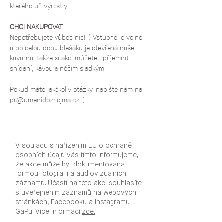
kterého už vyrostly.
CHCI NAKUPOVAT
Nepotřebujete vůbec nic! :) Vstupné je volné 
a po celou dobu blešáku je otevřená naše 
kavárna
, takže si akci můžete zpříjemnit 
snídaní, kávou a něčím sladkým.
Pokud máte jakékoliv otázky, napište nám na 
pr@umenidoznojma.cz
 :)
V souladu s nařízením EU o ochraně
osobních údajů vás tímto informujeme,
že akce může být dokumentována
formou fotografií a audiovizuálních
záznamů. Účastí na této akci souhlasíte
s uveřejněním záznamů na webových
stránkách, Facebooku a Instagramu
GaPu. Více informací
zde.