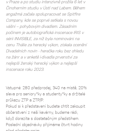
v Praze a po studiu intenzivně prožila 6 let v 
Činoherním studiu v Ústí nad Labem. Během 
angažmá začala spolupracovat se Spitfire 
Company, kde se poprvé setkala s novou 
vášní – pohybovým divadlem. Zásadním 
počinem je autobiografická inscenace IRIS v 
sérii INVISIBLE, za níž byla nominováni na 
cenu Thálie za herecký výkon, získala ocenění 
Divadelních novin - herečka roku bez ohledu 
na žánr a v anketě i-divadla prvenství za 
nejlepší ženský herecký výkon a nejlepší 
inscenace roku 2023.
Vstupné: 280 předprodej, 340 na místě, 20% 
sleva pro seniory*ky a studenty*ky a držitelé 
průkazu ZTP a ZTP/P.
Pokud si k představení budete chtít zakoupit 
občerstvení z naší kavárny, budeme rádi, 
když dorazíte s dostatečným předstihem. 
Poslední objednávky přijímáme čtvrt hodiny 
před představením.