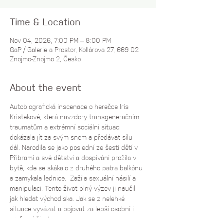
Time & Location
Nov 04, 2026, 7:00 PM – 8:00 PM
GaP / Galerie a Prostor, Kollárova 27, 669 02
Znojmo-Znojmo 2, Česko
About the event
Autobiografická inscenace o herečce Iris 
Kristekové, která navzdory transgeneračním 
traumatům a extrémní sociální situaci 
dokázala jít za svým snem a předávat sílu 
dál. Narodila se jako poslední ze šesti dětí v 
Příbrami a své dětství a dospívání prožila v 
bytě, kde se skákalo z druhého patra balkónu 
a zamykala lednice.  Zažila sexuální násilí a 
manipulaci. Tento život plný výzev ji naučil, 
jak hledat východiska. Jak se z nelehké 
situace vyvázat a bojovat za lepší osobní i 