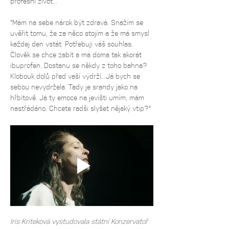
profesní život...
"Mám na sebe nárok být zdravá. Snažím se 
uvěřit tomu, že za něco stojím a že má smysl 
každej den vstát. Potřebuji váš souhlas. 
Člověk se chce zabít a má doma tak akorát 
ibuprofen. Dostanu se někdy z toho bahna? 
Klobouk dolů před vaší výdrží...Já bych se 
sebou nevydržela. Tady je srandy jako na 
hřbitově. Já ty emoce na jevišti umím, mám 
nastřádáno. Chcete radši slyšet nějaký vtip?"
Iris Kriteková vystudovala státní Konzervatoř 