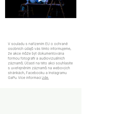
V souladu s nařízením EU o ochraně
osobních údajů vás tímto informujeme,
že akce může být dokumentována
formou fotografií a audiovizuálních
záznamů. Účastí na této akci souhlasíte
s uveřejněním záznamů na webových
stránkách, Facebooku a Instagramu
GaPu. Více informací
zde.