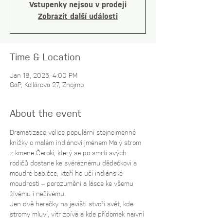
Vstupenky nejsou v prodeji
Zobrazit další události
Time & Location
Jan 18, 2025, 4:00 PM
GaP, Kollárova 27, Znojmo
About the event
Dramatizace velice populární stejnojmenné 
knížky o malém indiánovi jménem Malý strom 
z kmene Čerokí, který se po smrti svých 
rodičů dostane ke svéráznému dědečkovi a 
moudré babičce, kteří ho učí indiánské 
moudrosti – porozumění a lásce ke všemu 
živému i neživému.
Jen dvě herečky na jevišti stvoří svět, kde 
stromy mluví, vítr zpívá a kde přídomek naivní 