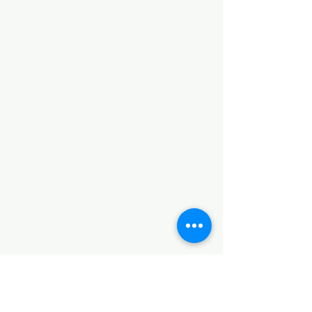
Kollárova 27, Znojmo
Gallery: +420 737 990 973
Café: +420 605 288 985
info@umenidoznojma.cz