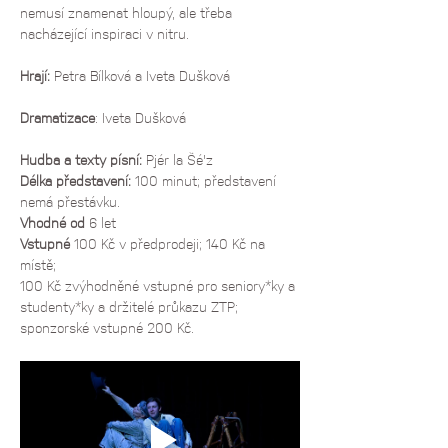
nemusí znamenat hloupý, ale třeba 
nacházející inspiraci v nitru.
Hrají:
Petra Bílková
 a 
Iveta Dušková
Dramatizace
: 
Iveta Dušková
Hudba a texty písní:
 Pjér la Šé'z
Délka představení: 
100 minut; představení 
nemá přestávku.
Vhodné od 
6 let
Vstupné
 100 Kč v předprodeji; 140 Kč na 
místě;
100 Kč zvýhodněné vstupné pro seniory*ky a 
studenty*ky a držitelé průkazu ZTP; 
sponzorské vstupné 200 Kč.