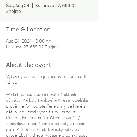
Sat, Aug 24
  |  
Kollárova 27, 669 02
Znojmo
Time & Location
Aug 24, 2024, 10:00 AM
Kollárova 27, 669 02 Znojmo
About the event
Výtvarný workshop je vhodný pro děti od 6–
12 let.
Workshop pod vedením autorů aktuální
výstavy, Markéty Bábkové a Adama Kovalčíka,
proběhne formou otevřené dílny, ve které si
děti budou moci vyrobit svoji loutku z
různorodých materiálů. Cílem je využít /
zrecyklovat nepotřebné předměty v našem
okolí. PET lahev, korek, krabičky, síťky od
ovoce, zbytky dřeva, vypsané propisky apod.