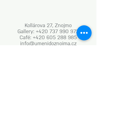
Kollárova 27, Znojmo
Gallery: +420 737 990 973
Café: +420 605 288 985
info@umenidoznojma.cz
MON–FRI: 8.00am–8.00pm
SAT: 9.00am–8.00pm
SUN: 9.00am–6.00pm
Business terms and conditions
Naše aktivity vznikají za podpory: