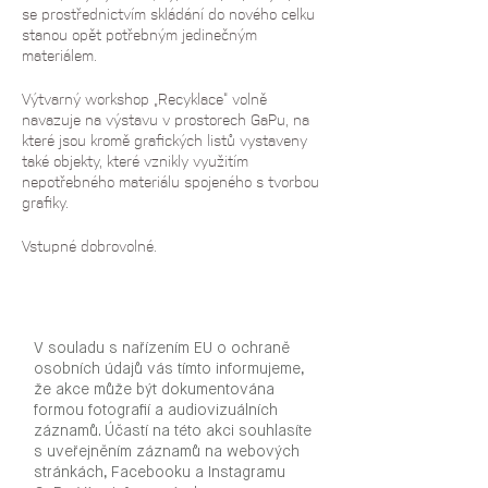
se prostřednictvím skládání do nového celku
stanou opět potřebným jedinečným
materiálem.
Výtvarný workshop „Recyklace“ volně
navazuje na výstavu v prostorech GaPu, na
které jsou kromě grafických listů vystaveny
také objekty, které vznikly využitím
nepotřebného materiálu spojeného s tvorbou
grafiky.
Vstupné dobrovolné.
V souladu s nařízením EU o ochraně
osobních údajů vás tímto informujeme,
že akce může být dokumentována
formou fotografií a audiovizuálních
záznamů. Účastí na této akci souhlasíte
s uveřejněním záznamů na webových
stránkách, Facebooku a Instagramu