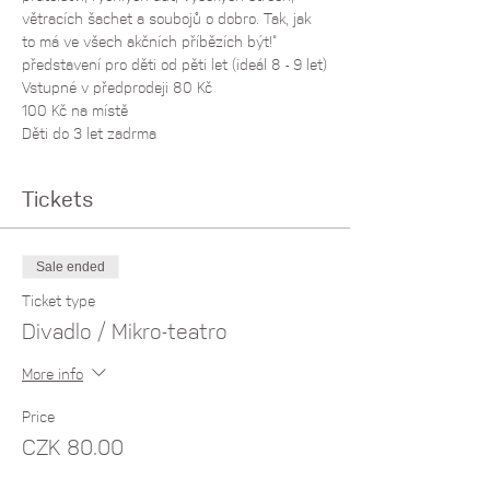
větracích šachet a soubojů o dobro. Tak, jak 
to má ve všech akčních příbězích být!“
představení pro děti od pěti let (ideál 8 - 9 let)
Vstupné v předprodeji 80 Kč
100 Kč na místě
Děti do 3 let zadrma
Tickets
Sale ended
Ticket type
Divadlo / Mikro-teatro
More info
Price
CZK 80.00