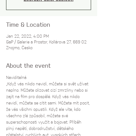
Time & Location
Jan 22, 2022, 4:00 PM
GaP / Galerie a Prostor, Kollárova 27, 669 02
Znojmo, Česko
About the event
Neviditelná
„Když vás nikdo nevidí, můžete si svět užívat 
naplno. Můžete olizovat cizí zmrzliny nebo si 
zajít na film pro dospělé. Když vás nikdo 
nevidí, můžete se cítit sami. Můžete mít pocit, 
že vás všichni opustili. Když ale víte, kdo 
všechno zlé způsobil, můžete své 
superschopnosti využít a bojovat. Příběh 
plný napětí, dobrodružství, dětského 
přátelství, rychlých aut, vysokých střech, 