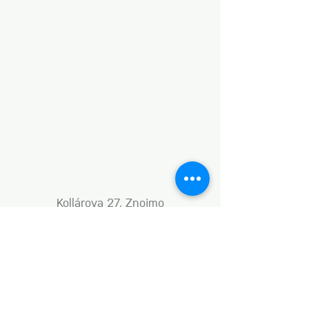
Kollárova 27, Znojmo
Gallery: +420 737 990 973
Café: +420 605 288 985
info@umenidoznojma.cz
MON–FRI: 8.00am–8.00pm
SAT: 9.00am–8.00pm
SUN: 9.00am–6.00pm