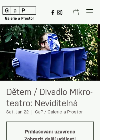
Dětem / Divadlo Mikro-
teatro: Neviditelná
Sat, Jan 22
  |  
GaP / Galerie a Prostor
Přihlašování uzavřeno
Zobrazit další události