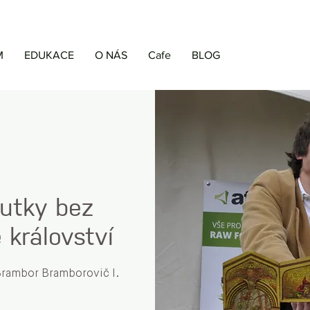
M
EDUKACE
O NÁS
Cafe
BLOG
outky bez
 království
l Brambor Bramborovič I.