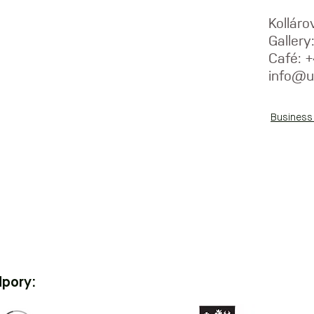
Kolláro
Galler
Café: 
info@u
Business
dpory: