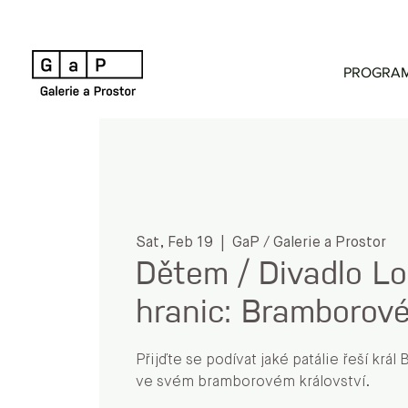
PROGRA
Sat, Feb 19
  |  
GaP / Galerie a Prostor
Dětem / Divadlo L
hranic: Bramborové
Přijďte se podívat jaké patálie řeší krá
ve svém bramborovém království.