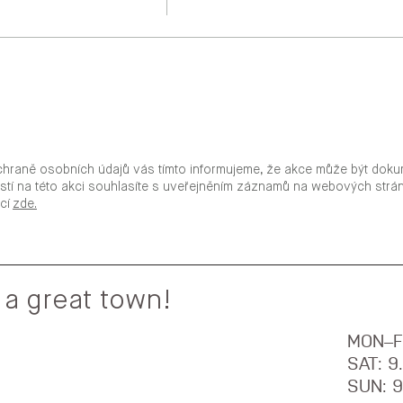
chraně osobních údajů vás tímto informujeme, že akce může být doku
stí na této akci souhlasíte s uveřejněním záznamů na webových str
ací
zde.
 a great town!
MON–F
SAT: 
SUN: 