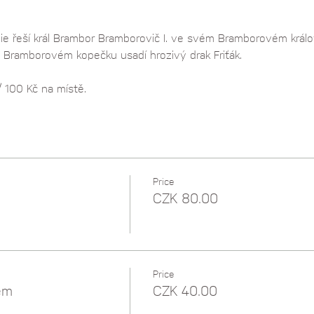
tálie řeší král Brambor Bramborovič I. ve svém Bramborovém králo
 Bramborovém kopečku usadí hrozivý drak Friťák. 
 100 Kč na místě.
Price
CZK 80.00
Price
em
CZK 40.00