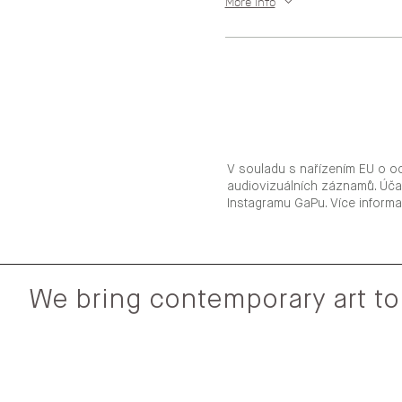
More info
V souladu s nařízením EU o o
audiovizuálních záznamů. Úča
Instagramu GaPu. Více inform
We bring contemporary art to