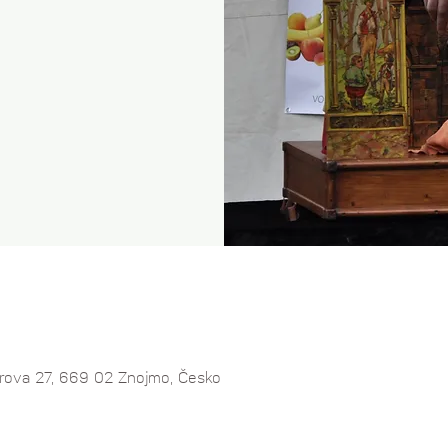
llárova 27, 669 02 Znojmo, Česko