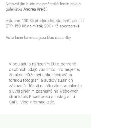
Notovat jim bude maloměstská feministka a
galeristka
Andrea Krejčí.
Vstupné: 100 Kč předprodej, studenti, senioři
ZTP; 150 Kč na místě; 200+ Kč sponzorské
Autorkami komiksu jsou
Duo docentky.
V souladu s nařízením EU o ochraně
osobních údajů vás tímto informujeme,
že akce může být dokumentována
formou fotografií a audiovizuálních
záznamů. Účastí na této akci souhlasíte
s uveřejněním záznamů na webových
stránkách, Facebooku a Instagramu
GaPu. Více informací
zde.