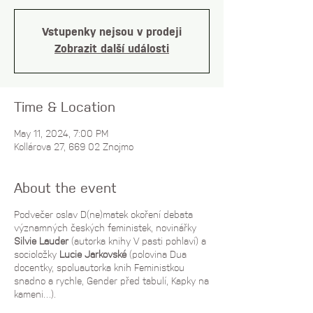
Vstupenky nejsou v prodeji
Zobrazit další události
Time & Location
May 11, 2024, 7:00 PM
Kollárova 27, 669 02 Znojmo
About the event
Podvečer oslav D(ne)matek okoření debata
významných českých feministek, novinářky
Silvie Lauder
(autorka knihy V pasti pohlaví) a
socioložky
Lucie Jarkovské
(polovina Dua
docentky, spoluautorka knih Feministkou
snadno a rychle, Gender před tabulí, Kapky na
kameni…).