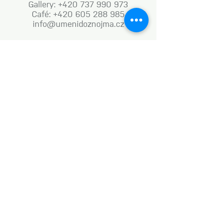
Gallery: +420 737 990 973
Café: +420 605 288 985
info@umenidoznojma.cz
MON–FRI: 8.00am–8.00pm
SAT: 9.00am–8.00pm
SUN: 9.00am–6.00pm
Business terms and conditions
Naše aktivity vznikají za podpory: