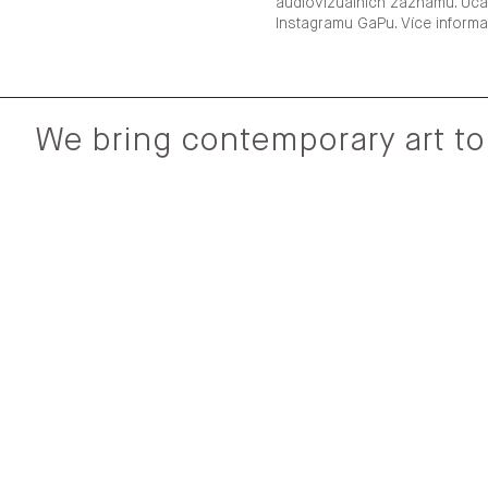
audiovizuálních záznamů. Úča
Instagramu GaPu. Více inform
We bring contemporary art to