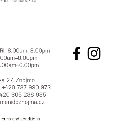
ánkách, Facebooku a
RI: 8.00am–8.00pm
9.00am–8.00pm
9.00am–6.00pm
va 27, Znojmo
y: +420 737 990 973
+420 605 288 985
menidoznojma.cz
 terms and conditions