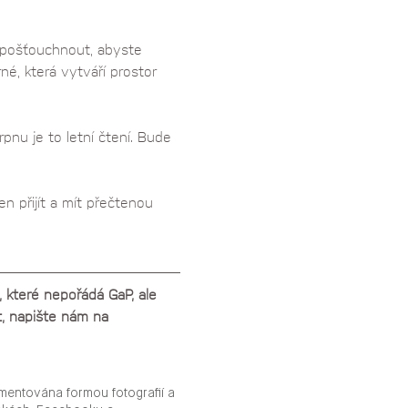
 pošťouchnout, abyste 
é, která vytváří prostor 
nu je to letní čtení. Bude 
n přijít a mít přečtenou 
 které nepořádá GaP, ale 
t, napište nám na 
mentována formou fotografií a