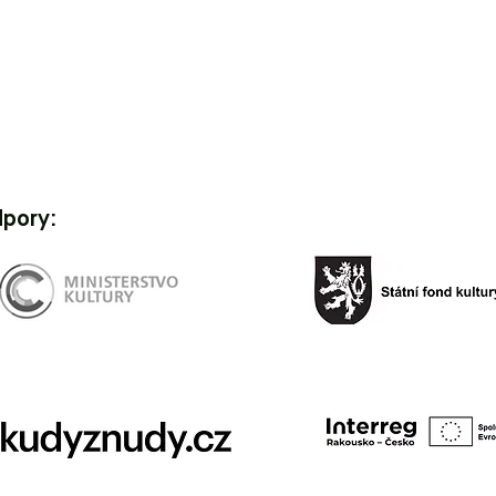
dpory: