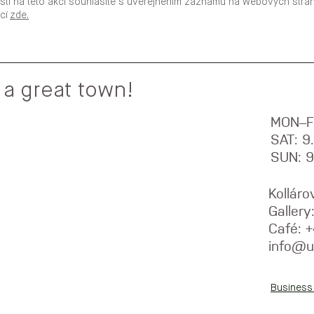
stí na této akci souhlasíte s uveřejněním záznamů na webových str
ací
zde.
 a great town!
MON–F
SAT: 
SUN: 
Kolláro
Galler
Café: 
info@u
Business