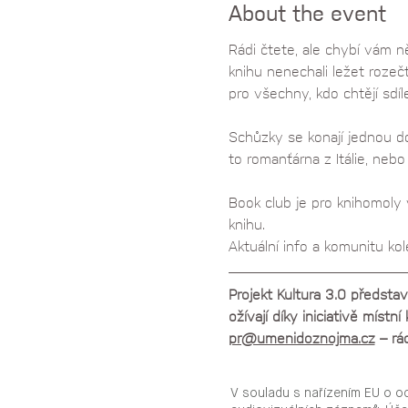
About the event
Rádi čtete, ale chybí vám 
knihu nenechali ležet rozeč
pro všechny, kdo chtějí sdíl
Schůzky se konají jednou d
to romanťárna z Itálie, neb
Book club je pro knihomoly v
knihu.
Aktuální info a komunitu ko
Projekt Kultura 3.0 předsta
ožívají díky iniciativě míst
pr@umenidoznojma.cz
 – r
V souladu s nařízením EU o o