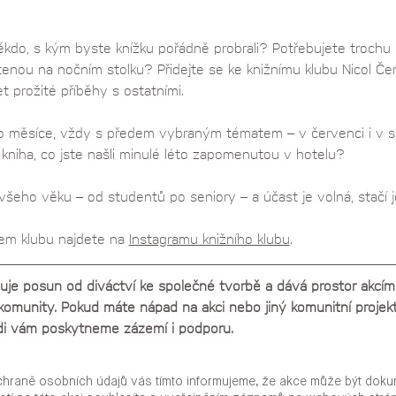
někdo, s kým byste knížku pořádně probrali? Potřebujete trochu
tenou na nočním stolku? Přidejte se ke knižnímu klubu Nicol Čern
et prožité příběhy s ostatními.
o měsíce, vždy s předem vybraným tématem – v červenci i v srp
o kniha, co jste našli minulé léto zapomenutou v hotelu?
šeho věku – od studentů po seniory – a účast je volná, stačí je
lem klubu najdete na 
Instagramu knižního klubu
.
vuje posun od diváctví ke společné tvorbě a dává prostor akcím,
ní komunity. Pokud máte nápad na akci nebo jiný komunitní projek
ádi vám poskytneme zázemí i podporu.
chraně osobních údajů vás tímto informujeme, že akce může být doku