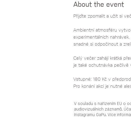
About the event
Přijďte zpomalit a užít si v
Ambientní atmosféru vytvoř
experimentálních nahrávek. 
snadné si odpočinout a zrel
Celý večer zahájí krátká př
je také ochutnávka pečlivě 
Vstupné: 180 Kč v předprode
Pro konání akcí je nutné al
V souladu s nařízením EU o o
audiovizuálních záznamů. Úča
Instagramu GaPu. Více inform