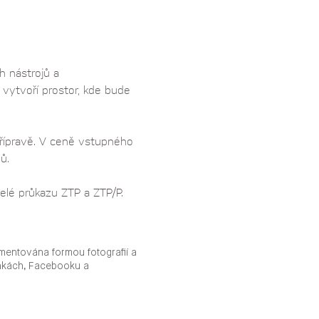
h nástrojů a 
 vytvoří prostor, kde bude 
přípravě. V ceně vstupného 
ů.
elé průkazu ZTP a ZTP/P. 
mentována formou fotografií a
ánkách, Facebooku a