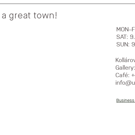
 a great town!
MON–F
SAT: 
SUN: 
Kolláro
Galler
Café: 
info@u
Business