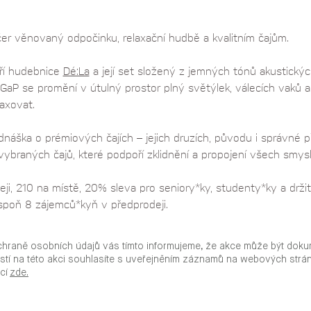
ečer věnovaný odpočinku, relaxační hudbě a kvalitním čajům.
í hudebnice 
Dé:La
 a její set složený z jemných tónů akustickýc
GaP se promění v útulný prostor plný světýlek, válecích vaků a
axovat.
ednáška o prémiových čajích – jejich druzích, původu i správné 
vybraných čajů, které podpoří zklidnění a propojení všech smysl
ji, 210 na místě, 20% sleva pro seniory*ky, studenty*ky a držit
espoň 8 zájemců*kyň v předprodeji.
chraně osobních údajů vás tímto informujeme, že akce může být doku
stí na této akci souhlasíte s uveřejněním záznamů na webových str
ací
zde.