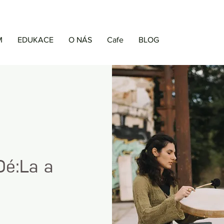
M
EDUKACE
O NÁS
Cafe
BLOG
Dé:La a