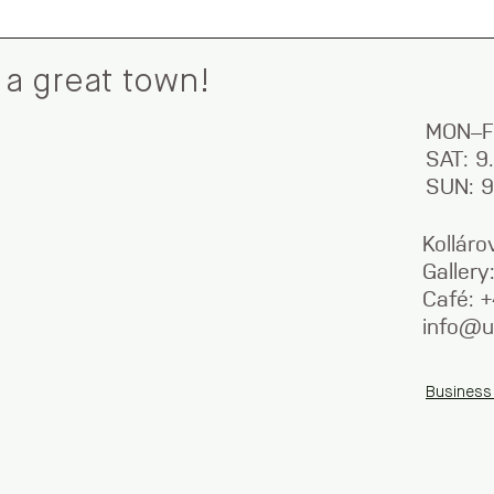
 a great town!
MON–F
SAT: 
SUN: 
Kolláro
Galler
Café: 
info@u
Business