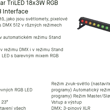
 Bar TriLED 18x3W RGB
 Interface
, jako jsou světlomety, pixelové
es DMX 512 v různých režimech
y v automatickém režimu Stand
 v režimu DMX i v režimu Stand
ou LED s barevným mixem RGB
Režim zvuk-světlo (nastavitel
arevných RGB LED
programy) Automatický režim 
programy) Režim Master/Sla
 23°
Vstup a výstup
stavení všech
DMX: 3-pinový XLR