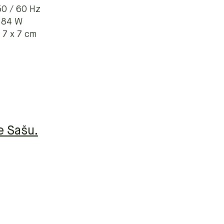
50 / 60 Hz
: 84 W
 7 x 7 cm
e Sašu.