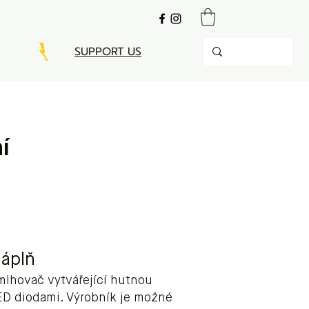
SUPPORT US
í
áplň
lhovač vytvářející hutnou
ED diodami. Výrobník je možné