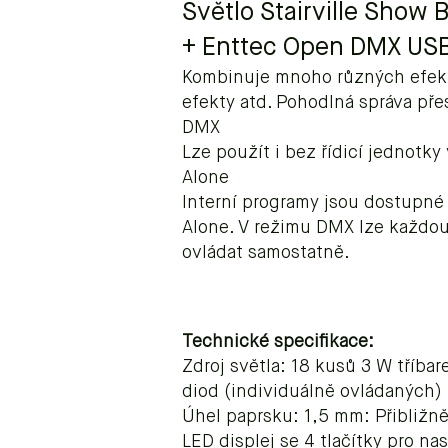
Světlo Stairville Show
+ Enttec Open DMX USB
Kombinuje mnoho různých efektů
efekty atd. Pohodlná správa př
DMX
Lze použít i bez řídicí jednotk
Alone
Interní programy jsou dostupné
Alone. V režimu DMX lze každ
ovládat samostatně.
Technické specifikace:
Zdroj světla: 18 kusů 3 W tříb
diod (individuálně ovládaných)
Úhel paprsku: 1,5 mm: Přibližně
LED displej se 4 tlačítky pro na