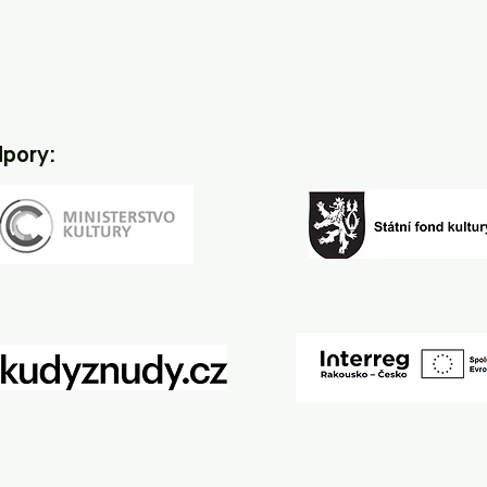
dpory: