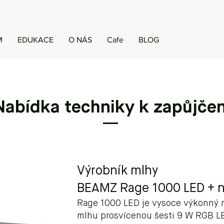
M
EDUKACE
O NÁS
Cafe
BLOG
Nabídka techniky k zapůjčen
Výrobník mlhy
BEAMZ Rage 1000 LED + n
Rage 1000 LED je vysoce výkonný m
mlhu prosvícenou šesti 9 W RGB L