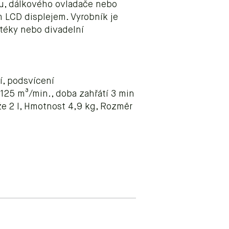
u, dálkového ovladače nebo
 LCD displejem. Vyrobník je
téky nebo divadelní
, podsvícení
 125 m³/min., doba zahřátí 3 min
e 2 l, Hmotnost 4,9 kg, Rozměr