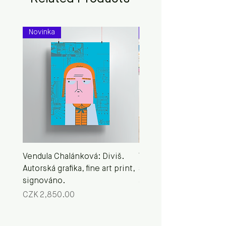
Novinka
Novinka
Vendula Chalánková: Diviš.
Taška Vendula Chalánk
Autorská grafika, fine art print,
se divíš? Diviš.
signováno.
Price
CZK 180.00
Price
CZK 2,850.00