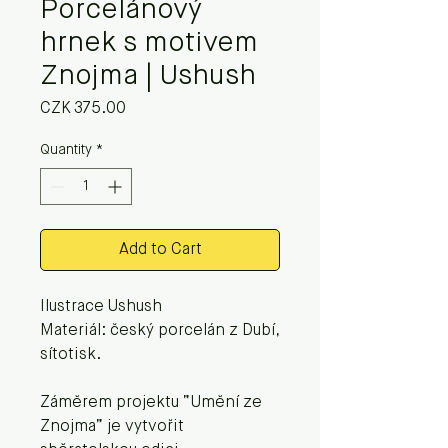
Porcelánový
hrnek s motivem
Znojma | Ushush
Price
CZK 375.00
Quantity
*
Add to Cart
Ilustrace Ushush
Materiál: český porcelán z Dubí,
sítotisk.
Záměrem projektu “Umění ze
Znojma” je vytvořit