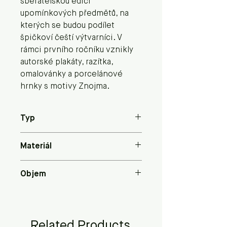
sběratelskou edici
upomínkových předmětů, na
kterých se budou podílet
špičkoví čeští výtvarníci. V
rámci prvního ročníku vznikly
autorské plakáty, razítka,
omalovánky a porcelánové
hrnky s motivy Znojma.
Typ
Hrnek
Materiál
Porcelán
Objem
280 ml
Related Products