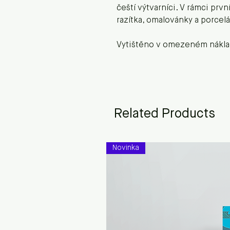
čeští výtvarníci. V rámci prvn
razítka, omalovánky a porcel
Vytištěno v omezeném náklad
Related Products
Novinka