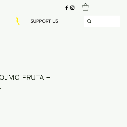
SUPPORT US
NOJMO FRUTA –
k