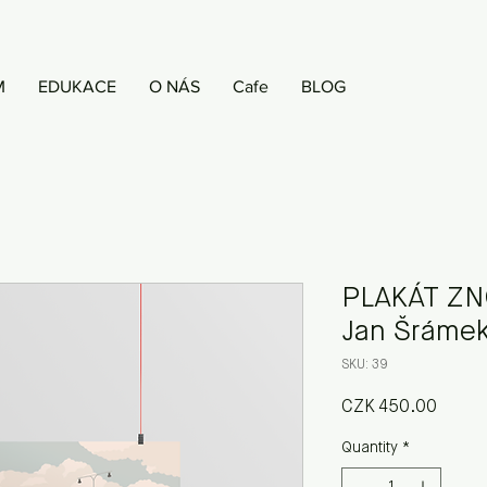
M
EDUKACE
O NÁS
Cafe
BLOG
PLAKÁT Z
Jan Šráme
SKU: 39
Price
CZK 450.00
Quantity
*