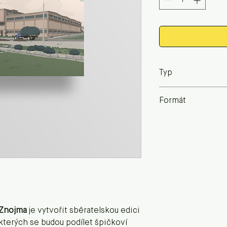
Typ
Plakát
Formát
A3
 Znojma
je vytvořit sběratelskou edici
terých se budou podílet špičkoví