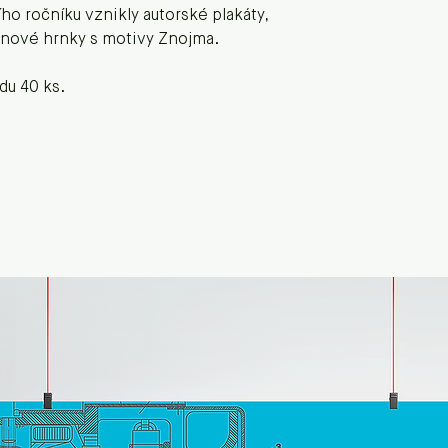
ího ročníku vznikly autorské plakáty,
ánové hrnky s motivy Znojma.
u 40 ks.