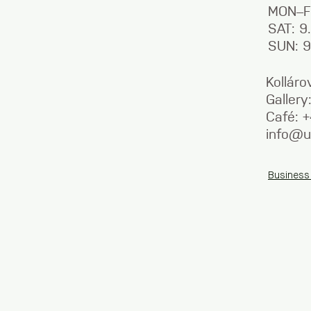
MON–F
SAT: 
SUN: 
Kolláro
Galler
Café: 
info@u
Business