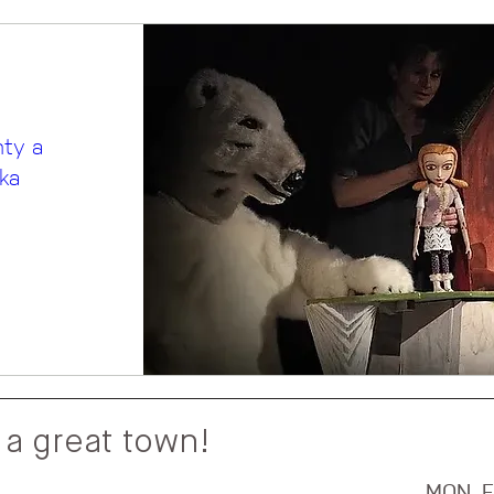
hty a
ka
 a great town!
MON–F