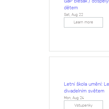
GaP blešák / dospělý
dětem
Sat, Aug 22
Learn more
Letní škola umění: L
divadelním světem
Mon, Aug 24
Vstupenky