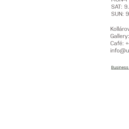
SAT: 
SUN: 
Kolláro
Galler
Café: 
info@u
Business