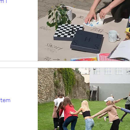
m i
etem