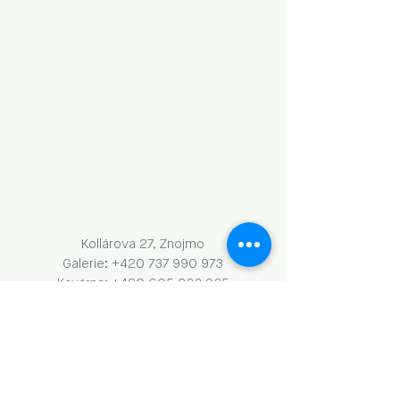
Kollárova 27, Znojmo
Galerie: +420 737 990 973
Kavárna: +420 605 288 985
info@umenidoznojma.cz
PO–ČT: 8.00–18.00
​​​PÁ: 8.00–00.00
SO: 9.00–18.00