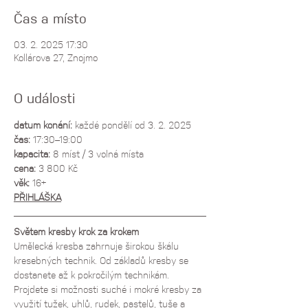
Čas a místo
03. 2. 2025 17:30
Kollárova 27, Znojmo
O události
datum konání:
 každé pondělí od 3. 2. 2025
čas:
 17:30–19:00
kapacita:
 8 míst / 3 volná místa
cena: 
3 800 Kč
věk: 
16+
PŘIHLÁŠKA
Světem kresby krok za krokem
Umělecká kresba zahrnuje širokou škálu 
kresebných technik. Od základů kresby se 
dostanete až k pokročilým technikám. 
Projdete si možnosti suché i mokré kresby za 
využití tužek, uhlů, rudek, pastelů, tuše a 