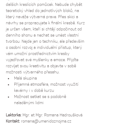
dalších kreslících pomůcek. Nebude chybět 
teoretický vhled do jednotlivých bloků, na 
který naváže výtvarná praxe. Přes skici a 
návrhy se propracujete k finální kresbě. Kurz 
je určen všem, kteří si chtějí odpočinout od 
denního shonu a nechat se unést vlastní 
tvorbou. Nejde jen o techniku, ale především 
o osobní rozvoj a individuální přístup, který 
vám umožní prostřednictvím kresby 
vyjadřovat své myšlenky a emoce. Přijďte 
rozvíjet svou kreativitu a objevte v sobě 
možnosti výtvarného přesahu.
Malá skupina
Příjemná atmosféra, možnost využití 
kavárny i v době kurzu
Možnost setkat se s podobně 
naladěnými lidmi
Lektorka: 
Mgr. et Mgr. Romana Hadroušková
Kontakt:
romana@umenidoznojma.cz