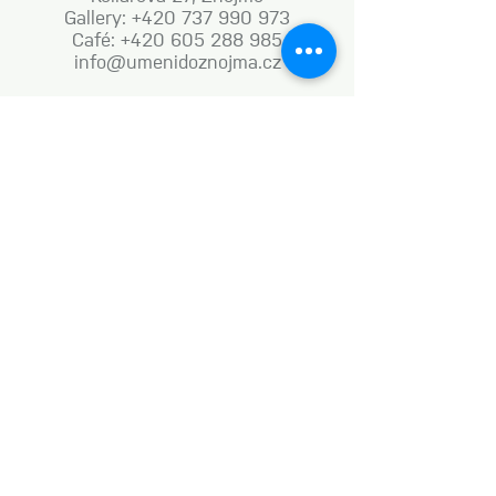
Gallery: +420 737 990 973
Café: +420 605 288 985
info@umenidoznojma.cz
MON–FRI: 8.00am–8.00pm
SAT: 9.00am–8.00pm
SUN: 9.00am–6.00pm
Business terms and conditions
Naše aktivity vznikají za podpory: