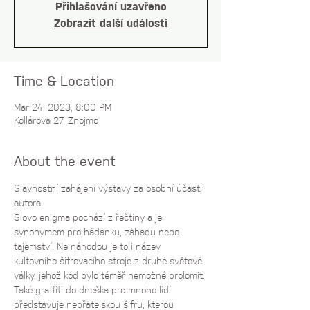
Přihlašování uzavřeno
Zobrazit další události
Time & Location
Mar 24, 2023, 8:00 PM
Kollárova 27, Znojmo
About the event
Slavnostní zahájení výstavy za osobní účasti 
autora.
Slovo enigma pochází z řečtiny a je 
synonymem pro hádanku, záhadu nebo 
tajemství. Ne náhodou je to i název 
kultovního šifrovacího stroje z druhé světové 
války, jehož kód bylo téměř nemožné prolomit. 
Také graffiti do dneška pro mnoho lidí 
představuje nepřátelskou šifru, kterou 