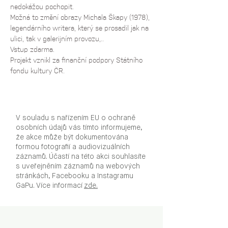
nedokážou pochopit. 
Možná to změní obrazy Michala Škapy (1978), 
legendárního writera, který se prosadil jak na 
ulici, tak v galerijním provozu,..
Vstup zdarma.
Projekt vznikl za finanční podpory Státního 
fondu kultury ČR.
V souladu s nařízením EU o ochraně
osobních údajů vás tímto informujeme,
že akce může být dokumentována
formou fotografií a audiovizuálních
záznamů. Účastí na této akci souhlasíte
s uveřejněním záznamů na webových
stránkách, Facebooku a Instagramu
GaPu. Více informací
zde.